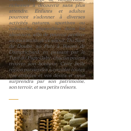
richesses à découvrir sans plus
attendre. Enfants et adultes
pourront s'adonner à diverses
activités natures, sportives ou
culturelles disponibles dans les
alentours, afin de pouvoir profiter
au maximum de ce séjour. Du Saut
du Doubs, au Parc à Bisons de
Damprichard, en passant par le
Tuyé du Papy Gaby, chacun pourra
trouver son bonheur. Cette belle
région parviendra à combler toutes
vos attentes et vos désirs et vous
surprendra par son patrimoine,
son terroir, et ses petits trésors.